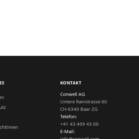
ES
KONTAKT
Conwell AG
um
Untere Rainstrasse 60
utz
CH-6340 Baar ZG
Telefon:
+41 43 499 43 00
chtlinien
E-Mail:
info@conwell.com