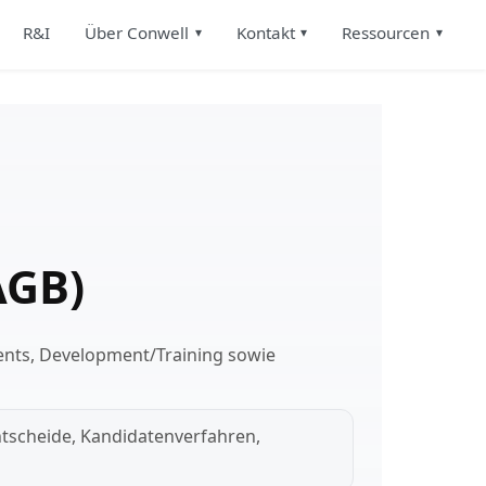
R&I
Über Conwell
Kontakt
Ressourcen
AGB)
ents, Development/Training sowie
ntscheide, Kandidatenverfahren,