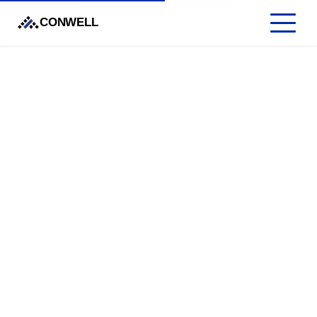
CONWELL
Kontakt
Wir freuen uns über Ihr Interesse und über
jede Kontaktaufnahme.